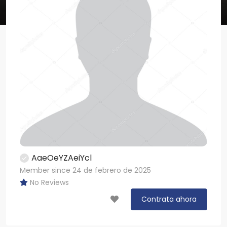
AaeOeYZAeiYcl
Member since 24 de febrero de 2025
No Reviews
Contrata ahora