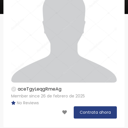
aceTgyLeqgRmeAg
Member since 26 de febrero de 2025
No Reviews
Contrata ahora