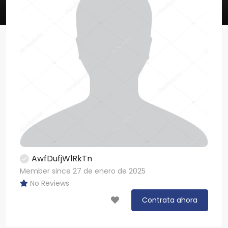
AwfDufjWlRkTn
Member since 27 de enero de 2025
No Reviews
Contrata ahora