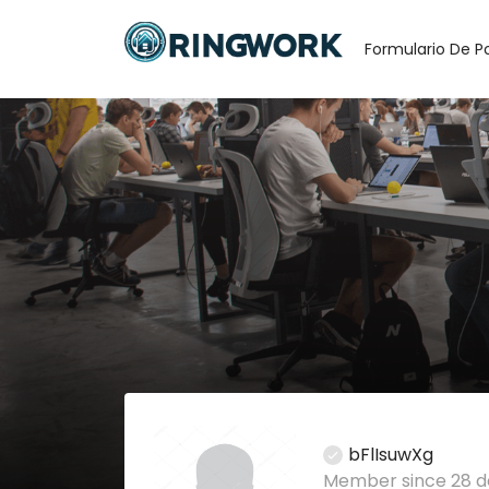
Formulario De P
bFlIsuwXg
Member since 28 d