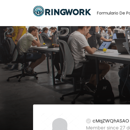
Formulario De P
cMqZWQhASAO
Member since 27 d