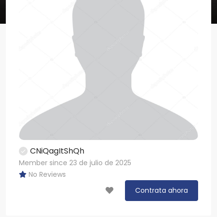
CNiQagItShQh
Member since 23 de julio de 2025
No Reviews
Contrata ahora