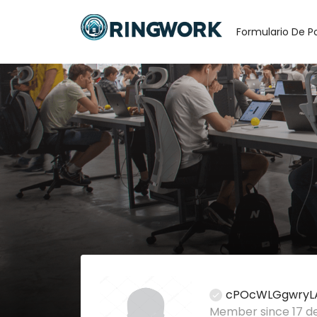
Formulario De P
cPOcWLGgwryL
Member since 17 de