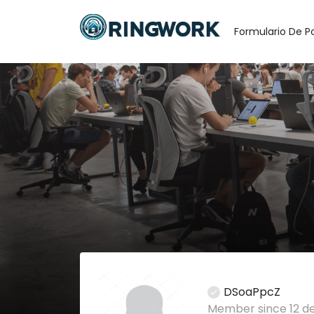
Formulario De P
DSoaPpcZ
Member since 12 d