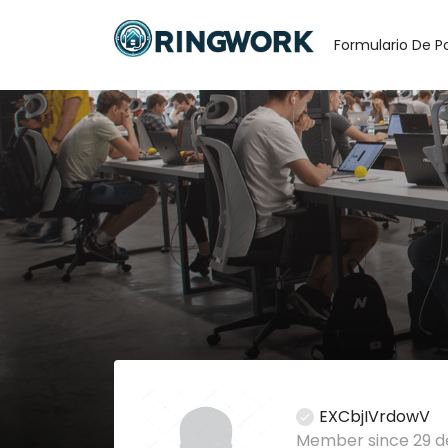
Formulario De P
EXCbjIVrdowV
Member since 29 d