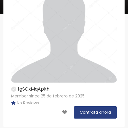
fgSGxMqApkh
Member since 25 de febrero de 2025
No Reviews
Contrata ahora