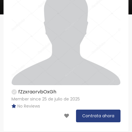
fZzxraorvbOxGh
Member since 25 de julio de 2025
No Reviews
Contrata ahora