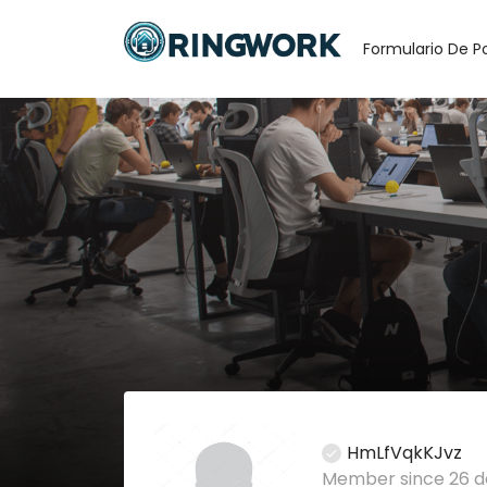
Formulario De P
HmLfVqkKJvz
Member since 26 de