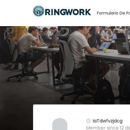
Formulario De P
IaTdwfvzjdcg
Member since 12 d