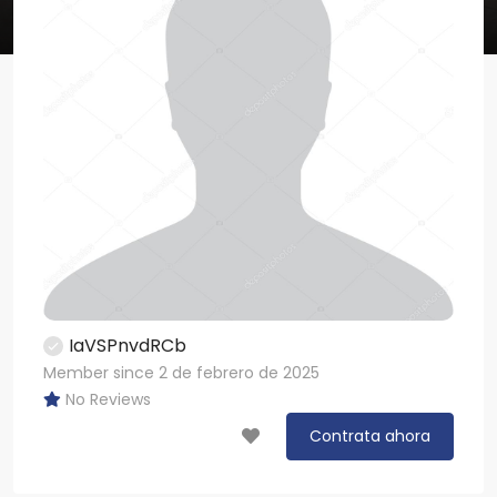
IaVSPnvdRCb
Member since 2 de febrero de 2025
No Reviews
Contrata ahora