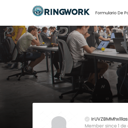
Formulario De P
IrUVZBMMhxlllas
Member since 1 de