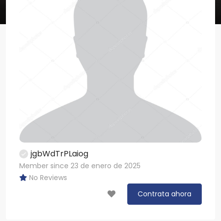
jgbWdTrPLaiog
Member since 23 de enero de 2025
No Reviews
Contrata ahora