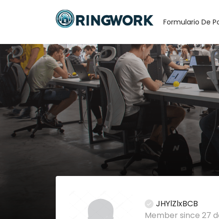
Formulario De P
JHYlZlxBCB
Member since 27 d