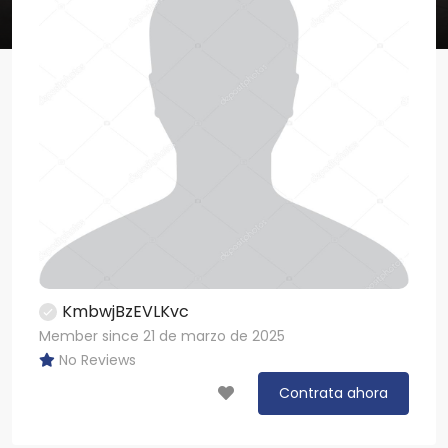
KmbwjBzEVLKvc
Member since 21 de marzo de 2025
No Reviews
Contrata ahora