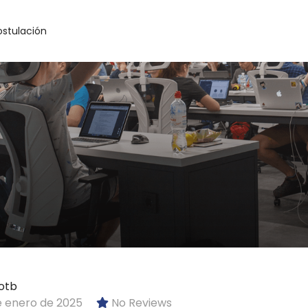
ostulación
otb
e enero de 2025
No Reviews