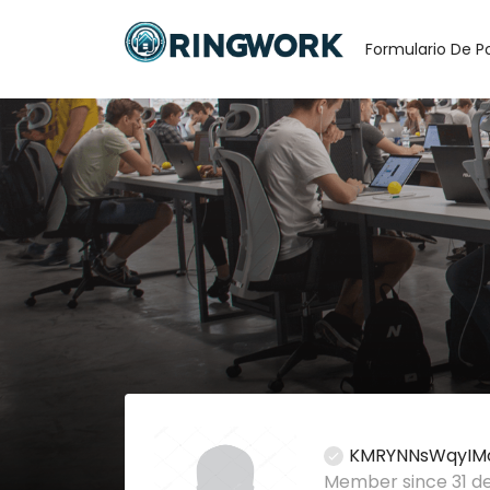
Formulario De P
KMRYNNsWqyIM
Member since 31 d