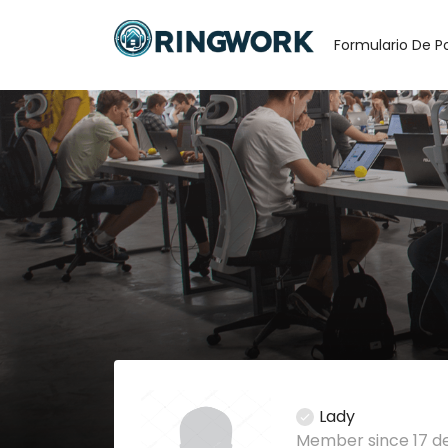
Formulario De P
Lady
Member since 17 d