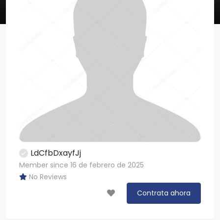
LdCfbDxayfJj
Member since 16 de febrero de 2025
No Reviews
Contrata ahora