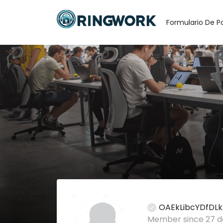
Formulario De P
OAEkLibcYDfDL
Member since 27 d