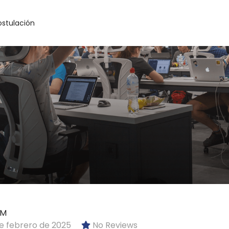
ostulación
kM
e febrero de 2025
No Reviews