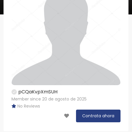
pCQaKvpXmSUH
Member since 20 de agosto de 2025
No Reviews
Contrata ahora