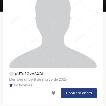
pUTuEGvVAXDhl
Member since 8 de marzo de 2025
No Reviews
Contrata ahora