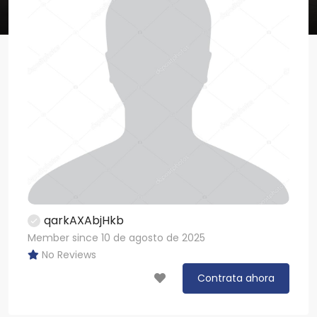
qarkAXAbjHkb
Member since 10 de agosto de 2025
No Reviews
Contrata ahora