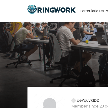
Formulario De P
qeYquvkIDD
Member since 23 de