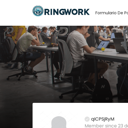
Formulario De P
qICPSjRyM
Member since 23 de