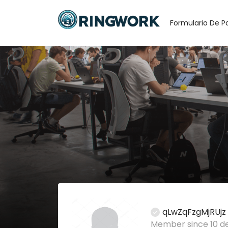
Formulario De P
qLwZqFzgMjRUjz
Member since 10 de