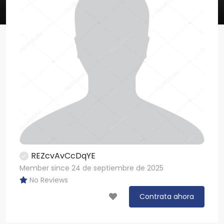
REZcvAvCcDqYE
Member since 24 de septiembre de 2025
No Reviews
Contrata ahora