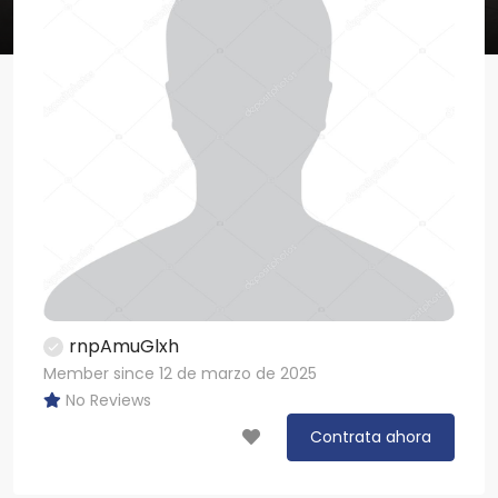
rnpAmuGlxh
Member since 12 de marzo de 2025
No Reviews
Contrata ahora