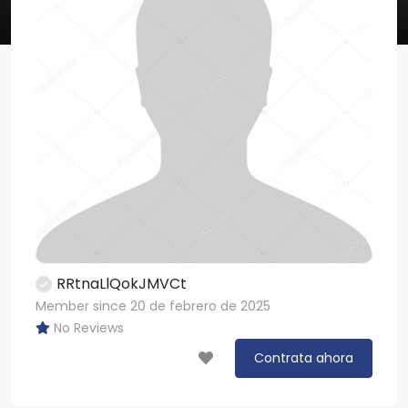
RRtnaLlQokJMVCt
Member since 20 de febrero de 2025
No Reviews
Contrata ahora