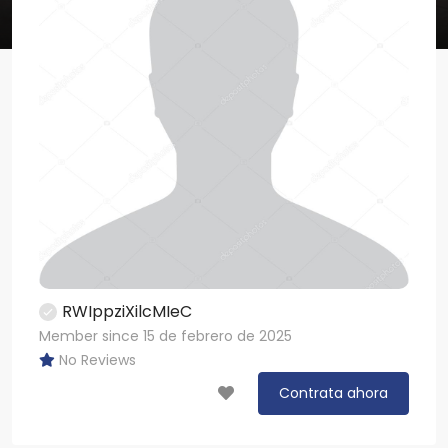
RWIppziXilcMIeC
Member since 15 de febrero de 2025
No Reviews
Contrata ahora