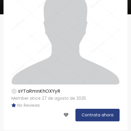
sYTaRmnKhOXYyR
Member since 27 de agosto de 2025
No Reviews
Contrata ahora