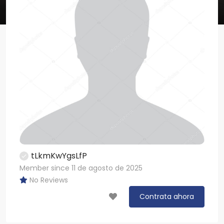
tLkmKwYgsLfP
Member since 11 de agosto de 2025
No Reviews
Contrata ahora