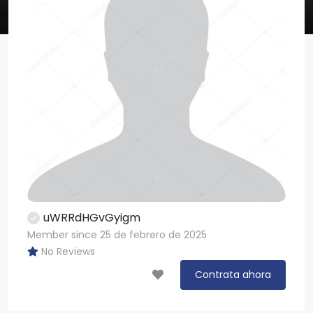
uWRRdHGvGyigm
Member since 25 de febrero de 2025
No Reviews
Contrata ahora