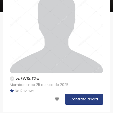
vaEWScTZw
Member since 25 de julio de 2025
No Reviews
Contrata ahora