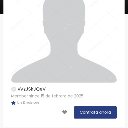
vVzJSkJQeV
Member since 15 de febrero de 2025
No Reviews
Contrata ahora