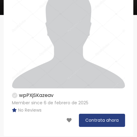
wpPXjSKazeav
Member since 6 de febrero de 2025
No Reviews
Contrata ahora