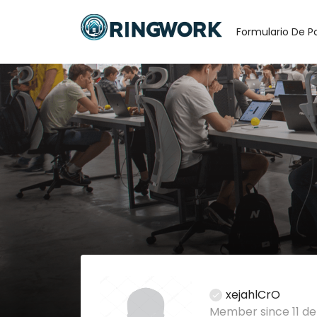
Formulario De P
xejahlCrO
Member since 11 de