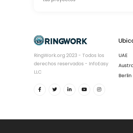
Ubic
RingWork.org 2023 - Todos los
UAE
derechos reservados - InfoEasy
Austra
LLC
Berlin