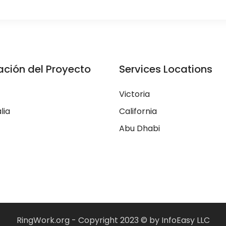
ación del Proyecto
Services Locations
Victoria
lia
California
Abu Dhabi
RingWork.org - Copyright 2023 © by InfoEasy LLC