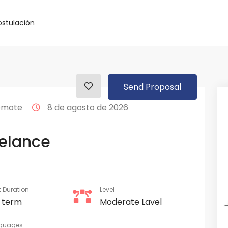
ostulación
Send Proposal
mote
8 de agosto de 2026
eelance
t Duration
Level
 term
Moderate Lavel
guages