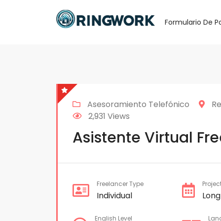
Formulario De P
Asesoramiento Telefónico
Re
2,931 Views
Asistente Virtual Fr
Freelancer Type
Projec
Individual
Long
English Level
Lan