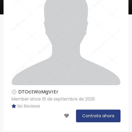
DTOctWoMgVrEr
Member since 16 de septiembre de 2025
No Reviews
Contrata ahora