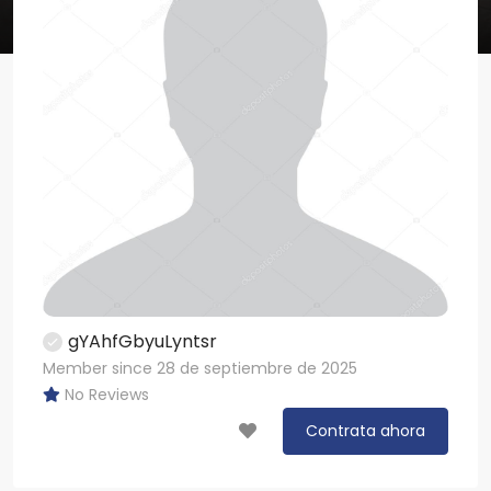
gYAhfGbyuLyntsr
Member since 28 de septiembre de 2025
No Reviews
Contrata ahora