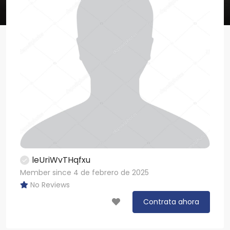
leUriWvTHqfxu
Member since 4 de febrero de 2025
No Reviews
Contrata ahora