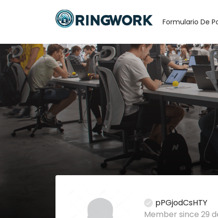
Formulario De P
pPGjodCsHTY
Member since 29 d