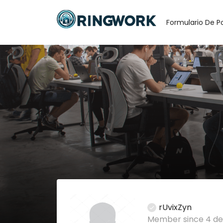
Formulario De P
rUvixZyn
Member since 4 de