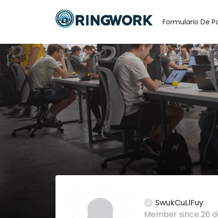
Formulario De P
SwukCuLlFuy
Member since 26 d